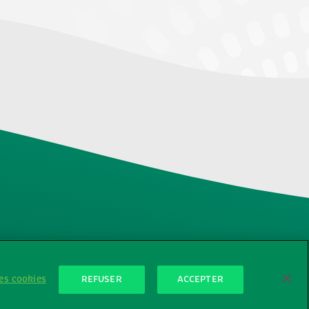
énérales d'utilisation
ous contacter | Groupe Ferrero
es cookies
REFUSER
ACCEPTER