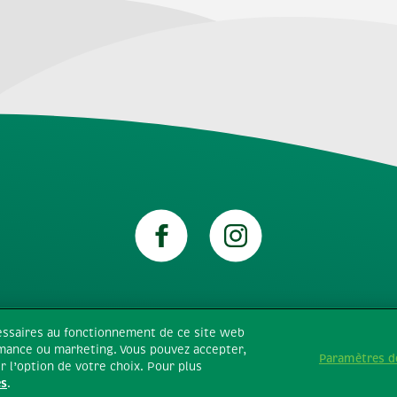
Données techniques
Conditions g
®
o© Tic Tac
2026
cessaires au fonctionnement de ce site web
ormance ou marketing. Vous pouvez accepter,
ées personnelles
Politique en matière de cookies
N
Paramètres d
r l’option de votre choix. Pour plus
es
.