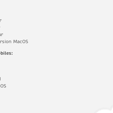
r
r
ur
version MacOS
biles:
d
iOS