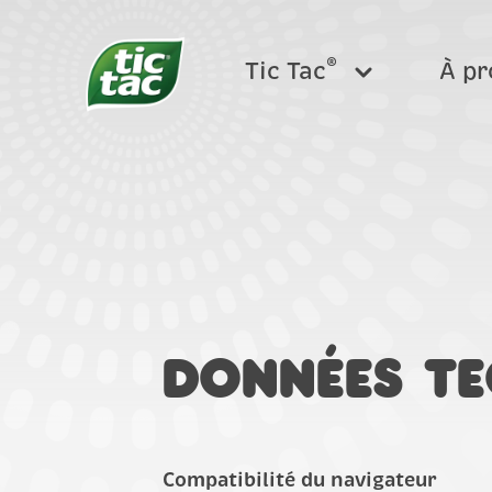
®
Tic Tac
À pr
®
TIC TAC
F.A.Q
TIC TAC TWO
Données te
Compatibilité du navigateur