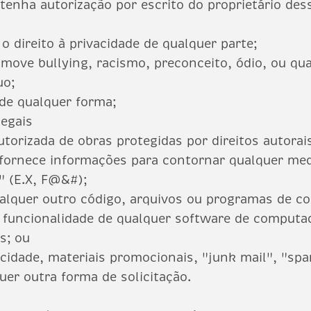
tenha autorização por escrito do proprietário des
u o direito à privacidade de qualquer parte;
move bullying, racismo, preconceito, ódio, ou qua
uo;
 de qualquer forma;
legais
utorizada de obras protegidas por direitos autorai
u fornece informações para contornar qualquer me
" (E.X, F@&#);
ualquer outro código, arquivos ou programas de c
 a funcionalidade de qualquer software de comput
s; ou
cidade, materiais promocionais, "junk mail", "spa
er outra forma de solicitação.