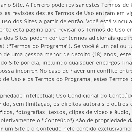
sar o Site. A Ferrero pode revisar estes Termos d
das as revisões destes Termos de Uso entram em v
uso dos Sites a partir de então. Você está vincula
mente esta página para revisar os Termos de Uso e
os dos Sites podem conter termos adicionais que r
os) ("Termos do Programa"). Se você é um pai ou 
 de uma pessoa menor de dezoito (18) anos, estej
do Site por ela, incluindo quaisquer encargos fin
 possa incorrer. No caso de haver um conflito ent
s de Uso e os Termos do Programa, estes Termos 
priedade Intelectual; Uso Condicional do Conteúd
indo, sem limitação, os direitos autorais e outros 
ficos, fotografias, textos, clipes de vídeo e áudio
(coletivamente o "Conteúdo") são de propriedade d
sar um Site e o Conteúdo nele contido exclusivame