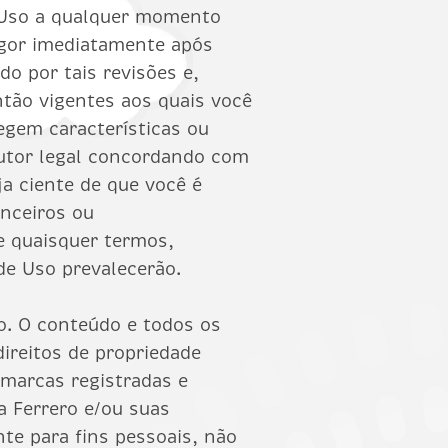
e Uso a qualquer momento
igor imediatamente após
do por tais revisões e,
ntão vigentes aos quais você
egem características ou
tutor legal concordando com
a ciente de que você é
anceiros ou
re quaisquer termos,
de Uso prevalecerão.
o. O conteúdo e todos os
direitos de propriedade
, marcas registradas e
a Ferrero e/ou suas
nte para fins pessoais, não