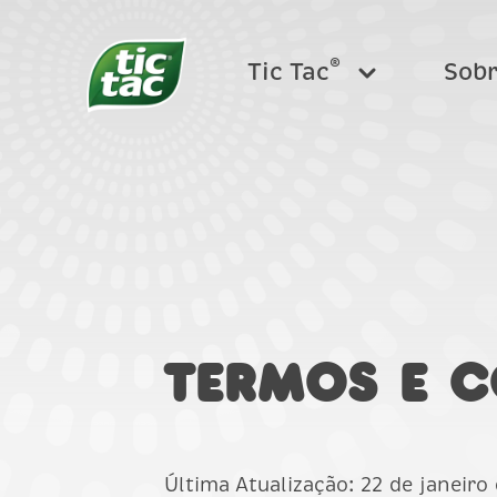
®
Tic Tac
Sob
®
Tic Tac
Sabores
Onde
TIC TAC TWO
Perg
Termos e 
Última Atualização: 22 de janeiro