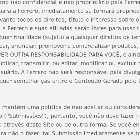
omo não confidencial e não proprietário pela Ferr
para a Ferrero, imediatamente se tornará propried
vante todos os direitos, título e interesse sobre 
, a Ferrero e suas afiliadas serão livres para usar
quer finalidade (sujeito a quaisquer direitos de te
ricar, anunciar, promover e comercializar produ
 OUTRA RESPONSABILIDADE PARA VOCÊ, e ainda t
publicar, transmitir, ou editar, modificar ou exclui
uário. A Ferrero não será responsável pela divul
squer semelhanças entre o Conteúdo Gerado pelo 
 mantém uma política de não aceitar ou considerar
co ("Submissões"), portanto, você não deve faze
 através deste Site ou de outra forma. Se você e
ara não o fazer, tal Submissão imediatamente se t