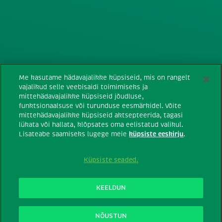
Tehnilised nõuded
Me kasutame hädavajalikke küpsiseid, mis on rangelt
vajalikud selle veebisaidi toimimiseks ja
Tingimused
mittehädavajalikke küpsiseid jõudluse,
funktsionaalsuse või turunduse eesmärkidel. Võite
mittehädavajalikke küpsiseid aktsepteerida, tagasi
Privaatsuspõhimõtted
lükata või hallata, klõpsates oma eelistatud valikul.
Lisateabe saamiseks lugege meie
küpsiste eeskirju
.
Küpsiste kasutamine
Küpsiste seaded.
Võta meiega ühendust
KEELDUN
Kõik õigused kaitstud © Tic Tac®
2026
NÕUSTUN