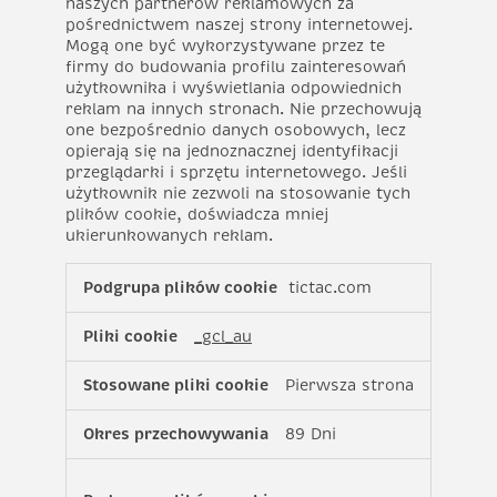
naszych partnerów reklamowych za
pośrednictwem naszej strony internetowej.
Mogą one być wykorzystywane przez te
firmy do budowania profilu zainteresowań
użytkownika i wyświetlania odpowiednich
reklam na innych stronach. Nie przechowują
one bezpośrednio danych osobowych, lecz
opierają się na jednoznacznej identyfikacji
przeglądarki i sprzętu internetowego. Jeśli
użytkownik nie zezwoli na stosowanie tych
plików cookie, doświadcza mniej
ukierunkowanych reklam.
Pliki
tictac.com
cookie
związane
_gcl_au
z
reklamami
Pierwsza strona
i
ich
89 Dni
odbiorcami