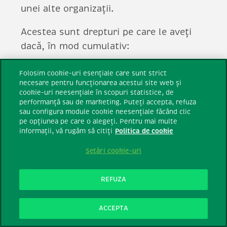
unei alte organizații.
Acestea sunt drepturi pe care le aveți
dacă, în mod cumulativ:
Vă prelucrăm datele personale cu
Folosim cookie-uri esențiale care sunt strict
mijloace automate,
necesare pentru funcționarea acestui site web și
cookie-uri neesențiale în scopuri statistice, de
Ne bazăm, în prelucrarea datelor
performanță sau de marketing. Puteți accepta, refuza
dumneavoastră personale, pe
sau configura module cookie neesențiale făcând clic
pe opțiunea pe care o alegeți. Pentru mai multe
consimțământul dumneavoastră sau
informații, vă rugăm să citiți
Politica de cookie
prelucrarea de către noi a datelor
Setări cookie-uri
dumneavoastră personale este necesară
pentru încheierea sau executarea unui
REFUZA
contract la care sunteți parte;
transmiterea datelor
ACCEPTA
dumneavoastră personale nu are un
efect negativ asupra drepturilor și