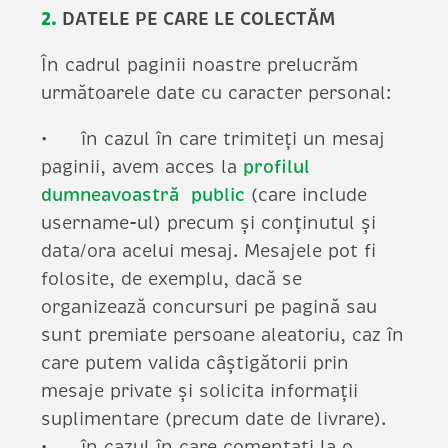
2.
DATELE PE CARE LE COLECTĂM
În cadrul paginii noastre prelucrăm
următoarele date cu caracter personal:
în cazul în care trimiteți un mesaj
paginii, avem acces la
profilul
dumneavoastră public
(care include
username-ul) precum și conținutul și
data/ora acelui mesaj. Mesajele pot fi
folosite, de exemplu, dacă se
organizează concursuri pe pagină sau
sunt premiate persoane aleatoriu, caz în
care putem valida câștigătorii prin
mesaje private și solicita informații
suplimentare (precum date de livrare).
în cazul în care comentați la o