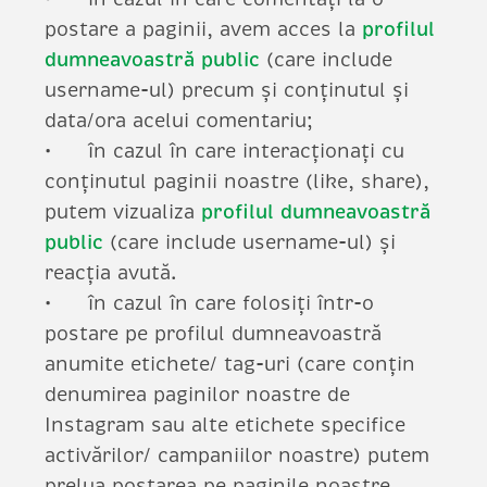
postare a paginii, avem acces la
profilul
dumneavoastră public
(care include
username-ul) precum și conținutul și
data/ora acelui comentariu;
în cazul în care interacționați cu
conținutul paginii noastre (like, share),
putem vizualiza
profilul dumneavoastră
public
(care include username-ul) și
reacția avută.
în cazul în care folosiți într-o
postare pe profilul dumneavoastră
anumite etichete/ tag-uri (care conțin
denumirea paginilor noastre de
Instagram sau alte etichete specifice
activărilor/ campaniilor noastre) putem
prelua postarea pe paginile noastre