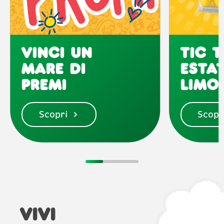
Vinci un
Tic 
mare di
Esta
premi
Limo
Scopri
Scopr
VIVI