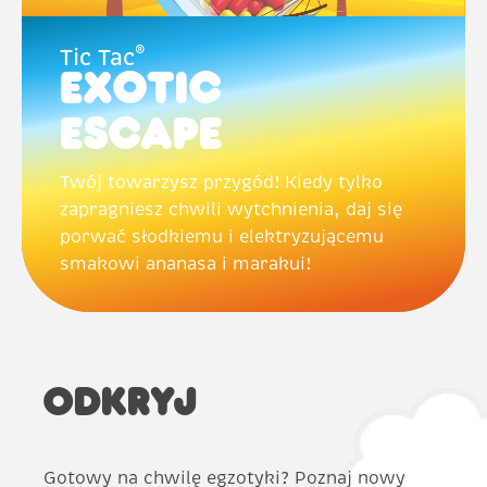
®
Tic Tac
Exotic
Escape
Twój towarzysz przygód! Kiedy tylko
zapragniesz chwili wytchnienia, daj się
porwać słodkiemu i elektryzującemu
smakowi ananasa i marakui!
ODKRYJ
Gotowy na chwilę egzotyki? Poznaj nowy