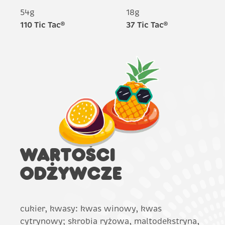
54g
18g
110 Tic Tac®
37 Tic Tac®
WARTOŚCI
ODŻYWCZE
cukier, kwasy: kwas winowy, kwas
cytrynowy; skrobia ryżowa, maltodekstryna,